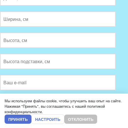
Воздушный компрессор, 40 л/мин.
Мы используем файлы cookie, чтобы улучшить ваш опыт на сайте.
Нажимая "Принять", вы соглашаетесь с нашей политикой
Система аэрации из нерж. стали
конфиденциальности.
Фальшдно перфорированное
Пластиковые крышки
ПРИНЯТЬ
НАСТРОИТЬ
ОТКЛОНИТЬ