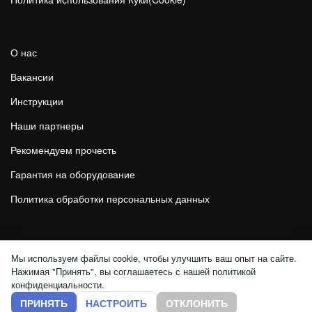
О нас
Вакансии
Инструкции
Наши партнеры
Рекомендуем прочесть
Гарантия на оборудование
Политика обработки персональных данных
© 2026 Все материалы данного сайта являются объектами авторского
Мы используем файлы cookie, чтобы улучшить ваш опыт на сайте.
права. Запрещается копирование или любое иное использование
Нажимая "Принять", вы соглашаетесь с нашей политикой
информации и объектов без предварительного согласия
правообладателя. Cайт не является публичной офертой.
конфиденциальности.
ПРИНЯТЬ
НАСТРОИТЬ
ОТКЛОНИТЬ